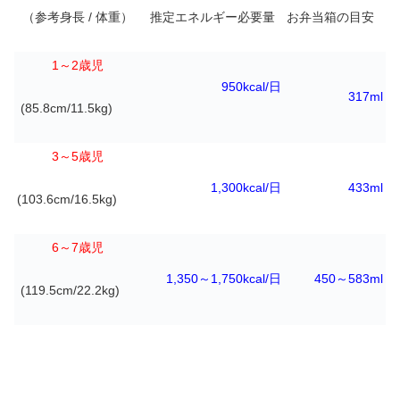
（参考身長
/
体重）
推定エネルギー必要量
お弁当箱の目安
1
～
2
歳児
950kcal/
日
317ml
(85.8cm/11.5kg)
3
～
5
歳児
1,300kcal/
日
433ml
(103.6cm/16.5kg)
6～7歳児
1,350～1,750kcal/日
450～583ml
(119.5cm/22.2kg)