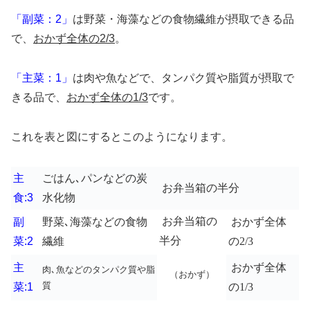
「副菜：2」
は野菜・海藻などの食物繊維が摂取できる品
で、
おかず全体の
2/3
。
「主菜：1」
は肉や魚などで、タンパク質や脂質が摂取で
きる品で、
おかず全体の
1/3
です。
これを表と図にするとこのようになります。
主
ごはん､パンなどの炭
お弁当箱の半分
食:3
水化物
お弁当箱の
副
野菜､海藻などの食物
おかず全体
半分
菜:2
繊維
の
2/3
主
おかず全体
肉､魚などのタンパク質や脂
（おかず）
質
菜:1
の
1/3