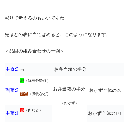
彩りで考えるのもいいですね。
先ほどの表に当てはめると、このようになります。
＜品目の組み合わせの一例＞
主食:3
お弁当箱の半分
白
緑
（緑黄色野菜）
お弁当箱の半分
副菜:2
おかず全体の
2/3
茶色
（煮物など）
（おかず）
赤
（肉など）
主菜:1
おかず全体の
1/3