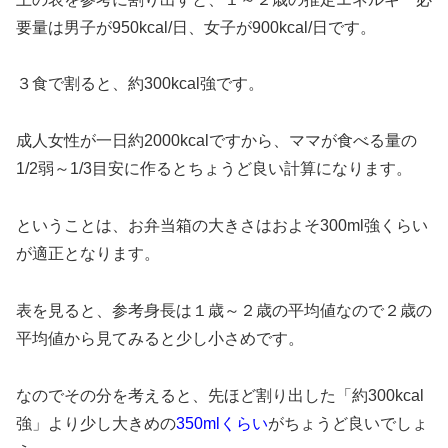
要量は男子が
950kcal/
日、女子が
900kcal/
日です。
３食で割ると、約
300kcal
強です。
成人女性が一日約
2000kcal
ですから、ママが食べる量の
1/2
弱～
1/3
目安に作るとちょうど良い計算になります。
ということは、お弁当箱の大きさはおよそ
300ml
強くらい
が適正となります。
表を見ると、参考身長は１歳～２歳の平均値なので２歳の
平均値から見てみると少し小さめです。
なのでその分を考えると、先ほど割り出した「約
300kcal
強」より少し大きめの
350ml
くらい
がちょうど良いでしょ