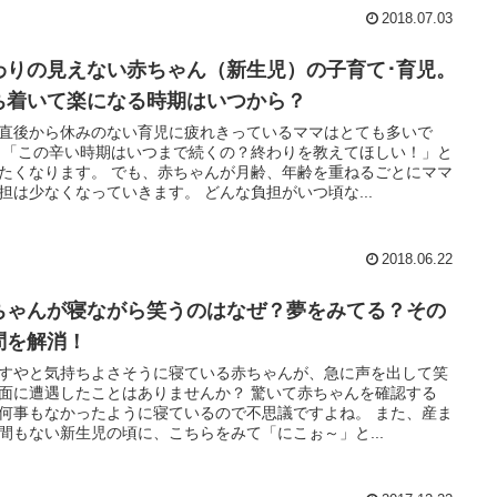
2018.07.03
わりの見えない赤ちゃん（新生児）の子育て･育児。
ち着いて楽になる時期はいつから？
直後から休みのない育児に疲れきっているママはとても多いで
 「この辛い時期はいつまで続くの？終わりを教えてほしい！」と
たくなります。 でも、赤ちゃんが月齢、年齢を重ねるごとにママ
担は少なくなっていきます。 どんな負担がいつ頃な...
2018.06.22
ちゃんが寝ながら笑うのはなぜ？夢をみてる？その
問を解消！
すやと気持ちよさそうに寝ている赤ちゃんが、急に声を出して笑
面に遭遇したことはありませんか？ 驚いて赤ちゃんを確認する
何事もなかったように寝ているので不思議ですよね。 また、産ま
間もない新生児の頃に、こちらをみて「にこぉ～」と...