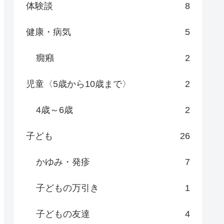
体験談
8
健康・病気
5
癇癪
2
児童〈5歳から10歳まで〉
2
4歳～6歳
2
子ども
26
かゆみ・発疹
7
子どもの万引き
1
子どもの友達
4