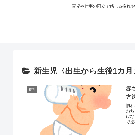
育児や仕事の両立で感じる疲れや
新生児〈出生から生後1カ月
赤
授乳
方
慣れ
おち
はな
で授