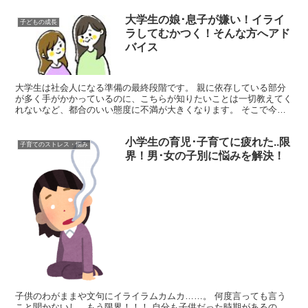
大学生の娘･息子が嫌い！イライ
子どもの成長
ラしてむかつく！そんな方へアド
バイス
大学生は社会人になる準備の最終段階です。 親に依存している部分
が多く手がかかっているのに、こちらが知りたいことは一切教えてく
れないなど、都合のいい態度に不満が大きくなります。 そこで今回
は、大学生の娘･息子が嫌い！イライラしてむかつく！そん...
小学生の育児･子育てに疲れた..限
子育てのストレス・悩み
界！男･女の子別に悩みを解決！
子供のわがままや文句にイライラムカムカ……。 何度言っても言う
こと聞かないし、もう限界！！！ 自分も子供だった時期があるの