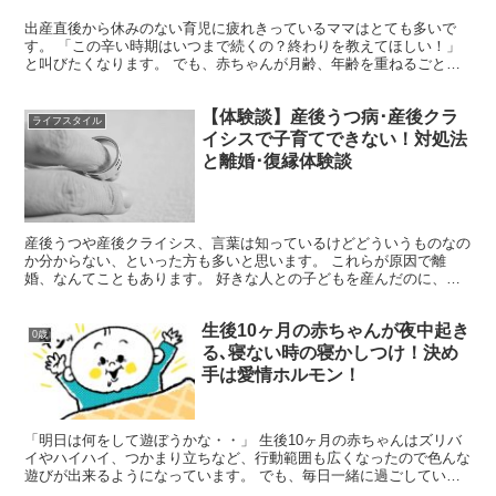
出産直後から休みのない育児に疲れきっているママはとても多いで
す。 「この辛い時期はいつまで続くの？終わりを教えてほしい！」
と叫びたくなります。 でも、赤ちゃんが月齢、年齢を重ねるごとに
ママの負担は少なくなっていきます。 どんな負担がいつ頃な...
【体験談】産後うつ病･産後クラ
ライフスタイル
イシスで子育てできない！対処法
と離婚･復縁体験談
産後うつや産後クライシス、言葉は知っているけどどういうものなの
か分からない、といった方も多いと思います。 これらが原因で離
婚、なんてこともあります。 好きな人との子どもを産んだのに、そ
れが原因で離婚なんて悲しすぎますよね。そうならないために...
生後10ヶ月の赤ちゃんが夜中起き
0歳
る､寝ない時の寝かしつけ！決め
手は愛情ホルモン！
「明日は何をして遊ぼうかな・・」 生後10ヶ月の赤ちゃんはズリバ
イやハイハイ、つかまり立ちなど、行動範囲も広くなったので色んな
遊びが出来るようになっています。 でも、毎日一緒に過ごしている
と同じ遊びばかりになってしまって、毎日同じことをして...