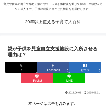
育児や仕事の両立で感じる疲れやストレスを体験談を通じて解消！生後数ヶ月
から成人まで、子供の成長に合わせた情報をお届けします。
20年以上使える子育て大百科
親が子供を児童自立支援施設に入所させる
理由は？
X
Facebook
はてブ
0
0
Pocket
LINE
0
2018.06.06
2018.06.11
本ページは広告を含みます。