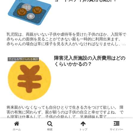
乳児院は、両親がいない子供や虐待等を受けた子供のほか、入院等で
赤ちゃんの面倒を見ることができない親も一時的に利用出来ます。
赤ちゃんの場合は常に様子を見る大人がいなければなりませんし、保
育園が空いていない夜勤の仕事をしている人や、出張が多い...
障害児入所施設の入所費用はどの
子どもを預けられる施設
くらいかかるの？
将来親がいなくなっても自分ひとりで生きる力をつけて欲しい。 障
害の有無に関わらず、親が願うのは子供の自立と幸せですよね。 で
も現実は仕事もして、子供の介助もして、兄弟姉妹も育て……。 自
分だけではどうにもならなくて、自分以外の大人の手や施設...
ホーム
検索
トップ
サイドバー
子供を障害児入所施設に入所させ
子どもを預けられる施設