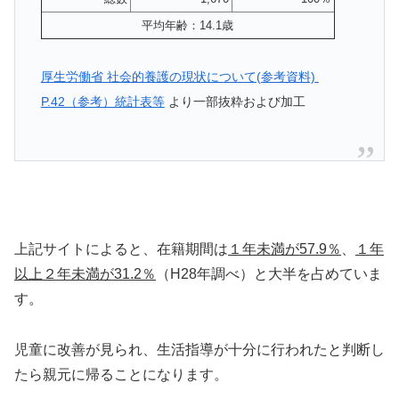
平均年齢：14.1歳
厚生労働省 社会的養護の現状について(参考資料)
P.42（参考）統計表等
より一部抜粋および加工
上記サイトによると、在籍期間は
１年未満が57.9％
、
１年
以上２年未満が31.2％
（H28年調べ）と大半を占めていま
す。
児童に改善が見られ、生活指導が十分に行われたと判断し
たら親元に帰ることになります。