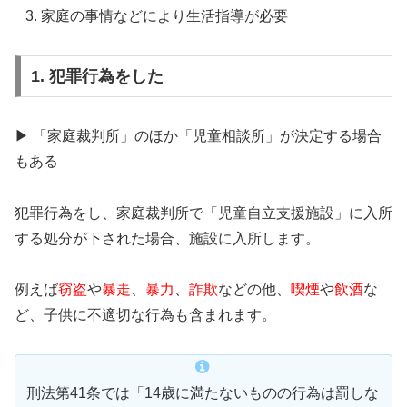
家庭の事情などにより生活指導が必要
1. 犯罪行為をした
▶ 「家庭裁判所」のほか「児童相談所」が決定する場合
もある
犯罪行為をし、家庭裁判所で「児童自立支援施設」に入所
する処分が下された場合、施設に入所します。
例えば
窃盗
や
暴走
、
暴力
、
詐欺
などの他、
喫煙
や
飲酒
な
ど、子供に不適切な行為も含まれます。
刑法第41条では「14歳に満たないものの行為は罰しな