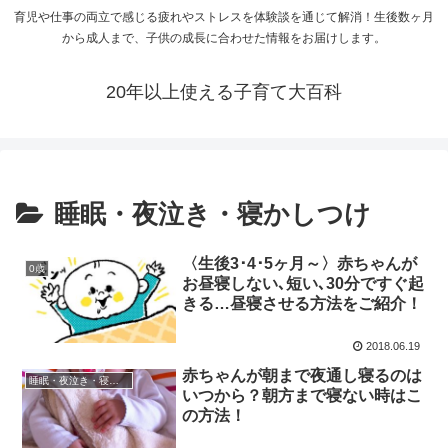
育児や仕事の両立で感じる疲れやストレスを体験談を通じて解消！生後数ヶ月
から成人まで、子供の成長に合わせた情報をお届けします。
20年以上使える子育て大百科
睡眠・夜泣き・寝かしつけ
〈生後3･4･5ヶ月～〉赤ちゃんが
0歳
お昼寝しない､短い､30分ですぐ起
きる…昼寝させる方法をご紹介！
2018.06.19
赤ちゃんが朝まで夜通し寝るのは
睡眠・夜泣き・寝かしつけ
いつから？朝方まで寝ない時はこ
の方法！