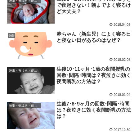
睡眠・夜泣き・寝かしつけ
で夜起きない！朝までよく寝るけ
ど大丈夫？
2018.04.03
赤ちゃん（新生児）によく寝る日
0歳
と寝ない日があるのはなぜ？
2018.02.08
生後10･11ヶ月･1歳の夜間授乳の
睡眠・夜泣き・寝かしつけ
回数･間隔･時間は？夜泣きに効く
夜間断乳の方法は？
2018.01.04
生後7･8･9ヶ月の回数･間隔･時間
睡眠・夜泣き・寝かしつけ
は？夜泣きに効く夜間断乳の方法
は？
2017.12.30